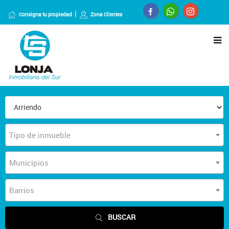
Consigna tu propiedad
Zona Clientes
Tipo de inmueble
Municipios
Barrios
BUSCAR