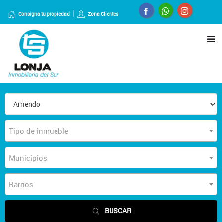
Consigna tu propiedad
Zona Clientes
Tipo de inmueble
Municipios
Barrios
BUSCAR