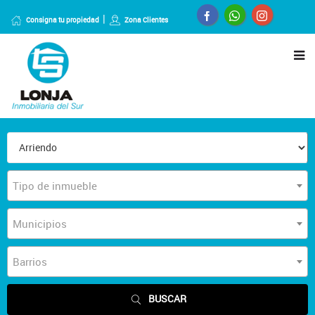
Consigna tu propiedad
Zona Clientes
Tipo de inmueble
Municipios
Barrios
BUSCAR