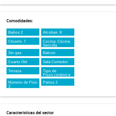
Comodidades:
Baños:2
Alcobas: 8
Closets: 1
Cocina: Cócina
Sencilla
Sin gas
Balcon
Cuarto Útil
Sala Comedor
Terraza
Tipo de
Pisos:cerámica
Número de Piso:
Patios:3
2
Características del sector