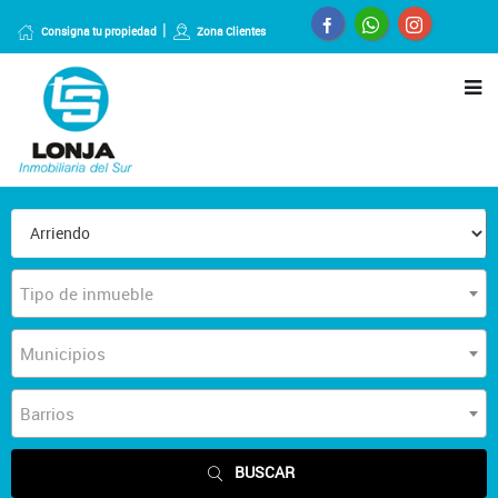
Consigna tu propiedad
Zona Clientes
Tipo de inmueble
Municipios
Barrios
BUSCAR