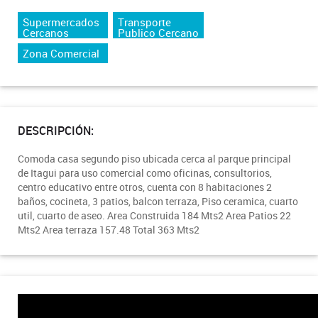
Supermercados
Transporte
Cercanos
Publico Cercano
Zona Comercial
DESCRIPCIÓN:
Comoda casa segundo piso ubicada cerca al parque principal
de Itagui para uso comercial como oficinas, consultorios,
centro educativo entre otros, cuenta con 8 habitaciones 2
baños, cocineta, 3 patios, balcon terraza, Piso ceramica, cuarto
util, cuarto de aseo. Area Construida 184 Mts2 Area Patios 22
Mts2 Area terraza 157.48 Total 363 Mts2