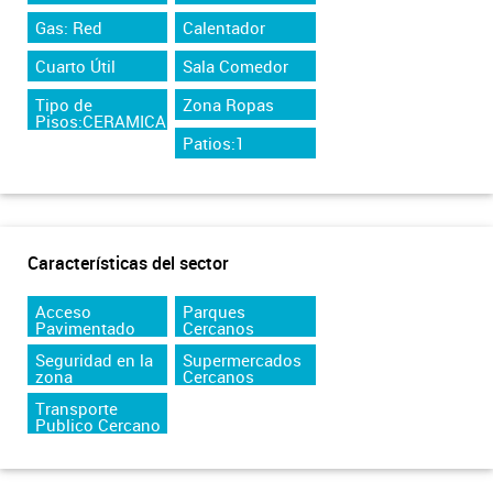
Gas: Red
Calentador
Cuarto Útil
Sala Comedor
Tipo de
Zona Ropas
Pisos:CERAMICA
Patios:1
Características del sector
Acceso
Parques
Pavimentado
Cercanos
Seguridad en la
Supermercados
zona
Cercanos
Transporte
Publico Cercano