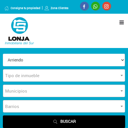
Consigna tu propiedad
Zona Clientes
Tipo de inmueble
Municipios
Barrios
BUSCAR