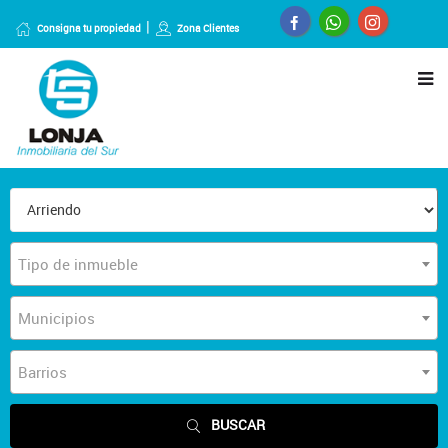
Consigna tu propiedad
Zona Clientes
Tipo de inmueble
Municipios
Barrios
BUSCAR