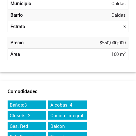
Municipio
Caldas
Barrio
Caldas
Estrato
3
Precio
$550,000,000
2
Área
160 m
Comodidades:
Baños:3
Alcobas: 4
Closets: 2
Cocina: Integral
Gas: Red
Balcon