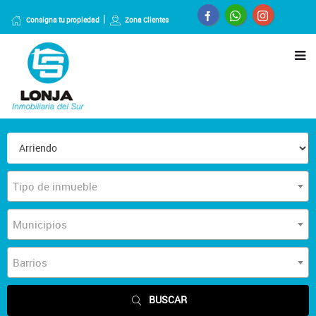
Consigna tu propiedad
Zona Clientes
Tipo de inmueble
Municipios
Barrios
BUSCAR