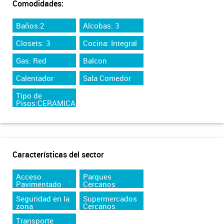
Comodidades:
Baños:2
Alcobas: 3
Closets: 3
Cocina: Integral
Gas: Red
Balcon
Calentador
Sala Comedor
Tipo de
Pisos:CERAMICA
Características del sector
Acceso
Parques
Pavimentado
Cercanos
Seguridad en la
Supermercados
zona
Cercanos
Transporte