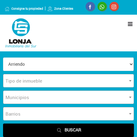
Consigna tu propiedad
Zona Clientes
Tipo de inmueble
Municipios
Barrios
BUSCAR