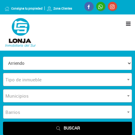
Consigna tu propiedad
Zona Clientes
Tipo de inmueble
Municipios
Barrios
BUSCAR