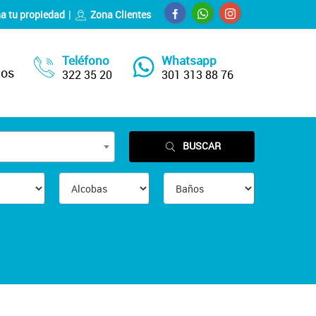
a tu propiedad
Zona Clientes
Teléfono
Whatsapp
nos
322 35 20
301 313 88 76
BUSCAR