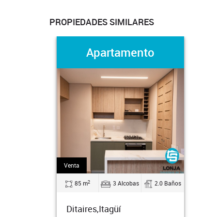
PROPIEDADES SIMILARES
Apartamento
Venta
2
85 m
3 Alcobas
2.0 Baños
Ditaires,Itagüí