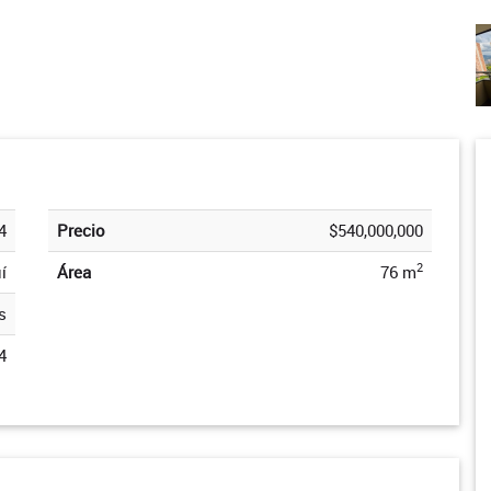
4
Precio
$540,000,000
2
í
Área
76 m
s
4