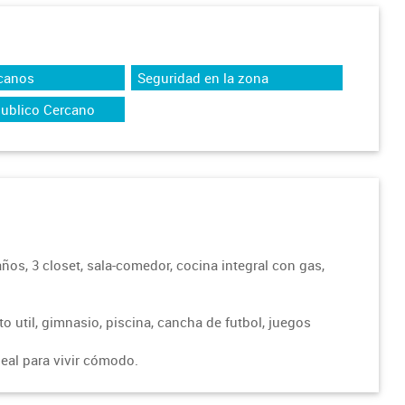
canos
Seguridad en la zona
Publico Cercano
años, 3 closet, sala-comedor, cocina integral con gas,
o util, gimnasio, piscina, cancha de futbol, juegos
eal para vivir cómodo.