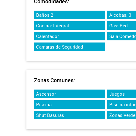
Comodidades:
Baños:2
Alcobas: 3
Cocina: Integral
Gas: Red
Calentador
Sala Comedo
Camaras de Seguridad
Zonas Comunes:
Ascensor
Juegos
Piscina
Piscina infan
Shut Basuras
Zonas Verde